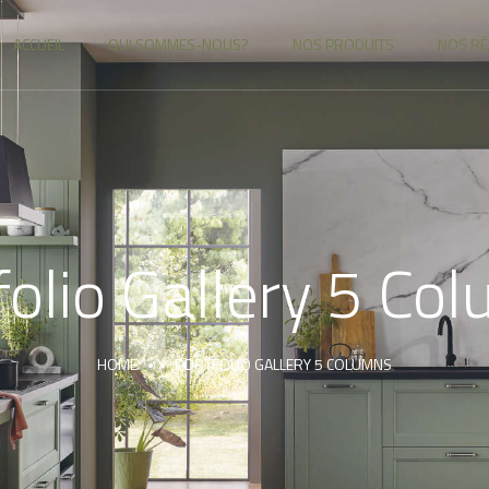
ACCUEIL
QUI SOMMES-NOUS?
NOS PRODUITS
NOS RÉ
folio Gallery 5 Co
HOME
PORTFOLIO GALLERY 5 COLUMNS