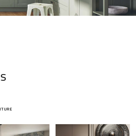
ts
ITURE